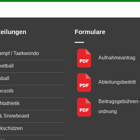
teilungen
Formulare
kampf / Taekwondo
Aufnahmeantrag
etball
ball
Abteilungsbeitritt
nastik
Beitragsgebühren­
htathletik
ordnung
 & Snowboard
ckschützen